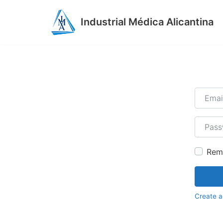
Saltar
Industrial Médica Alicantina
al
contenido
Email
Passw
Rem
Create 