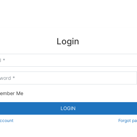
Login
ord
*
ember Me
LOGIN
account
Forgot p